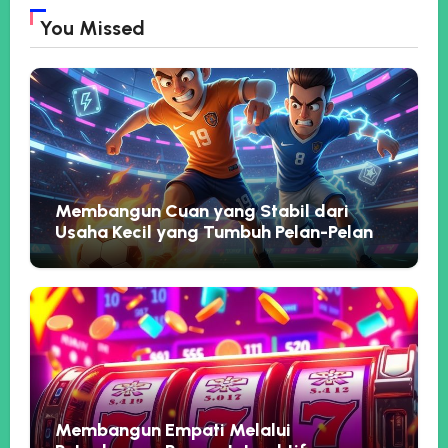
https://dammam-cleaning.com/
You Missed
situs bento11
https://www.geocities.ws/cenat/joker11/
Membangun Cuan yang Stabil dari
Usaha Kecil yang Tumbuh Pelan-Pelan
Tim Ruang Usaha Kecil 10 Mei 2026
Membangun Empati Melalui