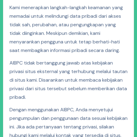
Kami menerapkan langkah-langkah keamanan yang
memadai untuk melindungi data pribadi dari akses
tidak sah, perubahan, atau pengungkapan yang
tidak diinginkan. Meskipun demikian, kami
menyarankan pengguna untuk tetap berhati-hati
saat membagikan informasi pribadi secara daring.
AIBPC tidak bertanggung jawab atas kebijakan
privasi situs eksternal yang terhubung melalui tautan
di situs kami. Disarankan untuk membaca kebijakan
privasi dari situs tersebut sebelum memberikan data
pribadi.
Dengan menggunakan AIBPC, Anda menyetujui
pengumpulan dan penggunaan data sesuai kebijakan
ini. Jika ada pertanyaan tentang privasi, silakan
hubungi kami melalui kontak yang tersedia di situs.