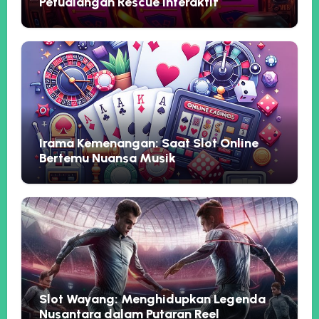
Petualangan Rescue Interaktif
Irama Kemenangan: Saat Slot Online
Bertemu Nuansa Musik
Slot Wayang: Menghidupkan Legenda
Nusantara dalam Putaran Reel