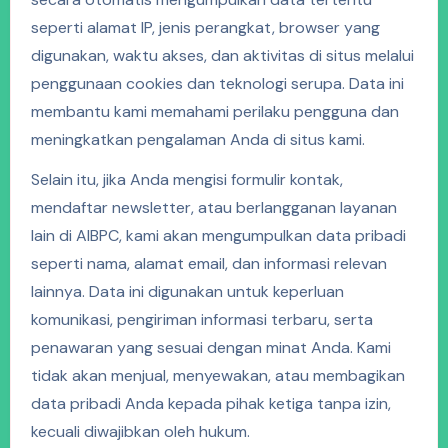
seperti alamat IP, jenis perangkat, browser yang
digunakan, waktu akses, dan aktivitas di situs melalui
penggunaan cookies dan teknologi serupa. Data ini
membantu kami memahami perilaku pengguna dan
meningkatkan pengalaman Anda di situs kami.
Selain itu, jika Anda mengisi formulir kontak,
mendaftar newsletter, atau berlangganan layanan
lain di AIBPC, kami akan mengumpulkan data pribadi
seperti nama, alamat email, dan informasi relevan
lainnya. Data ini digunakan untuk keperluan
komunikasi, pengiriman informasi terbaru, serta
penawaran yang sesuai dengan minat Anda. Kami
tidak akan menjual, menyewakan, atau membagikan
data pribadi Anda kepada pihak ketiga tanpa izin,
kecuali diwajibkan oleh hukum.