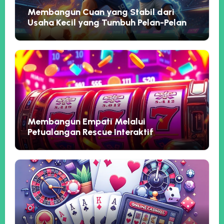
Membangun Cuan yang Stabil dari
Usaha Kecil yang Tumbuh Pelan-Pelan
Tim Ruang Usaha Kecil 10 Mei 2026
Membangun Empati Melalui
Petualangan Rescue Interaktif