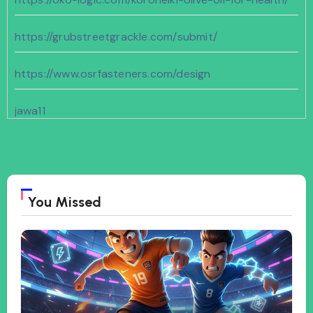
https://grubstreetgrackle.com/submit/
https://www.osrfasteners.com/design
jawa11
https://sunshineregionaaca.org/
https://dammam-cleaning.com/
You Missed
situs bento11
https://www.geocities.ws/cenat/joker11/