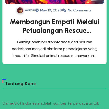
admin
May 19, 2026
No Comments
Membangun Empati Melalui
Petualangan Rescue
Interaktif
Gaming telah bertransformasi dari hiburan
sederhana menjadi platform pembelajaran yang
impactful. Simulasi animal rescue menawarkan…
Tentang Kami
GamerSlot Indonesia adalah sumber terpercaya untuk