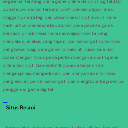
segala hal tentang dunia game online dan slot digital. Dari
update permainan terbaru, profil pemain papan atas,
hingga tips strategi dan ulasan mesin slot favorit, kami
hadir untuk memenuhi kebutuhan para pecinta game.
Berbasis di Indonesia, kami menyajikan berita yang
mendalam, analisis yang tajam, dan semangat komunitas
yang besar bagi para gamer di seluruh nusantara dan
dunia. Dengan fokus pada perkembangan industri game
online dan slot, GamerSlot Indonesia hadir untuk
menginspirasi, mengedukasi, dan menyajikan informasi
yang akurat, penuh semangat, dan menghibur bagi semua
penggemar game digital.
Situs Resmi
https://oko-logic.com/koroneiki-olive-oil-for-health/