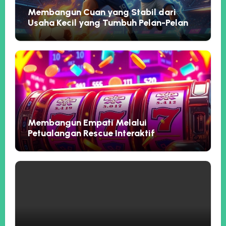
Membangun Cuan yang Stabil dari
Usaha Kecil yang Tumbuh Pelan-Pelan
Tim Ruang Usaha Kecil 10 Mei 2026
Membangun Empati Melalui
Petualangan Rescue Interaktif